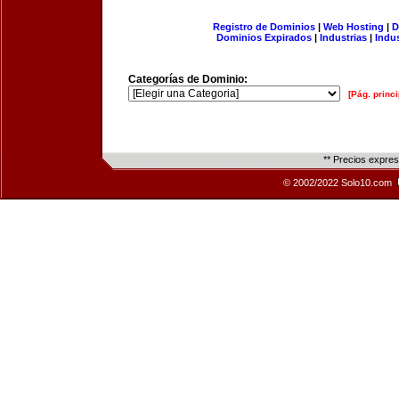
Registro de Dominios
|
Web Hosting
|
D
Dominios Expirados
|
Industrias
|
Indu
Categorías de Dominio:
[Pág. princi
** Precios expre
© 2002/2022 Solo10.com