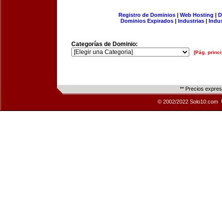
Registro de Dominios
|
Web Hosting
|
D
Dominios Expirados
|
Industrias
|
Indu
Categorías de Dominio:
[Pág. princi
** Precios expre
© 2002/2022 Solo10.com