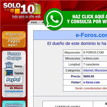
e-Foros.co
El dueño de este dominio lo ha
Mayusculas:
E-FOROS.COM
Minusculas:
e-foros.com
Longitud:
7 caracteres
Categorias:
Internet
,
Miscelane
Precio:
$800.00
Visitar!
e-foros.com
Serán consideradas ofer
R