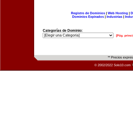
Registro de Dominios
|
Web Hosting
|
D
Dominios Expirados
|
Industrias
|
Indu
Categorías de Dominio:
[Pág. princi
** Precios expre
© 2002/2022 Solo10.com