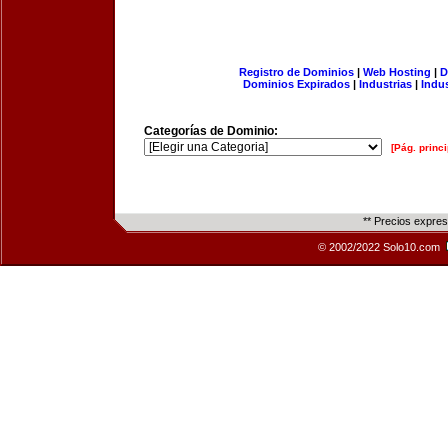
Registro de Dominios
|
Web Hosting
|
D
Dominios Expirados
|
Industrias
|
Indu
Categorías de Dominio:
[Pág. princi
** Precios expre
© 2002/2022 Solo10.com