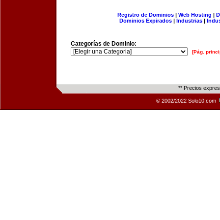
Registro de Dominios
|
Web Hosting
|
D
Dominios Expirados
|
Industrias
|
Indu
Categorías de Dominio:
[Pág. princi
** Precios expre
© 2002/2022 Solo10.com