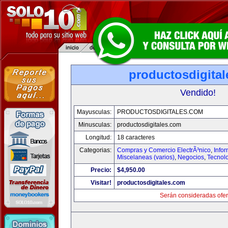
productosdigita
Vendido!
Mayusculas:
PRODUCTOSDIGITALES.COM
Minusculas:
productosdigitales.com
Longitud:
18 caracteres
Categorias:
Compras y Comercio ElectrÃ³nico
,
Info
Miscelaneas (varios)
,
Negocios
,
Tecnol
Precio:
$4,950.00
Visitar!
productosdigitales.com
Serán consideradas ofer