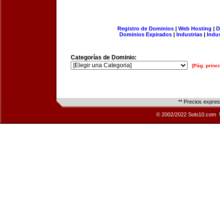
Registro de Dominios
|
Web Hosting
|
D
Dominios Expirados
|
Industrias
|
Indu
Categorías de Dominio:
[Pág. princi
** Precios expre
© 2002/2022 Solo10.com