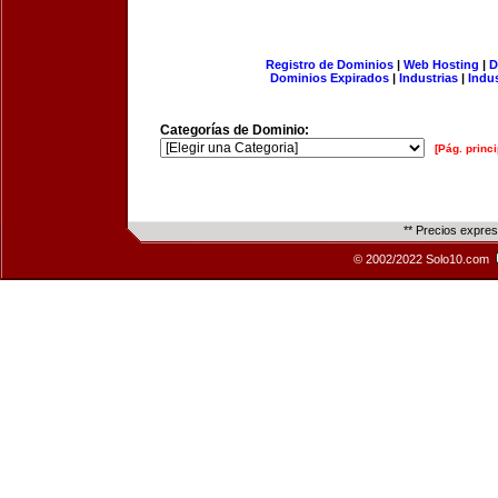
Registro de Dominios
|
Web Hosting
|
D
Dominios Expirados
|
Industrias
|
Indu
Categorías de Dominio:
[Pág. princi
** Precios expre
© 2002/2022 Solo10.com