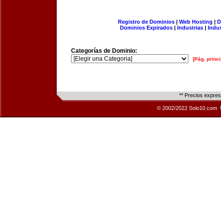
Registro de Dominios
|
Web Hosting
|
D
Dominios Expirados
|
Industrias
|
Indu
Categorías de Dominio:
[Pág. princi
** Precios expre
© 2002/2022 Solo10.com